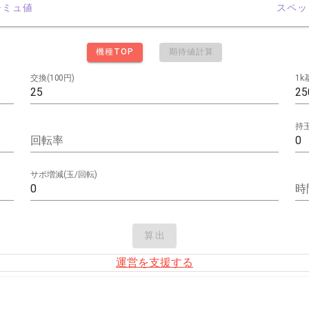
シミュ値
スペッ
機種TOP
期待値計算
交換(100円)
1k
持玉
回転率
サポ増減(玉/回転)
時
算出
運営を支援する