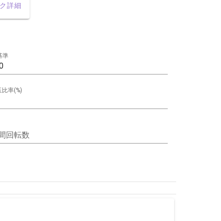
ク詳細
基準
比率(%)
間回転数