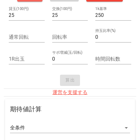
貸玉(100円)
交換(100円)
1k基準
持玉比率(%)
通常回転
回転率
サポ増減(玉/回転)
1R出玉
時間回転数
算出
運営を支援する
期待値計算
全条件