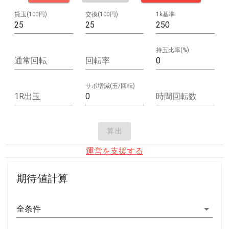
貸玉(100円)
交換(100円)
1k基準
持玉比率(%)
通常回転
回転率
サポ増減(玉/回転)
1R出玉
時間回転数
算出
運営を支援する
期待値計算
全条件